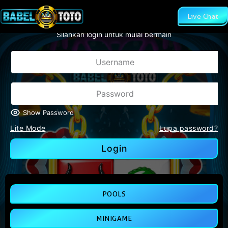
T & LIVE CASINO TERPERCAYA DENGAN PASARAN TOGEL TER
Live Chat
Silahkan login untuk mulai bermain
Show Password
Lite Mode
Lupa password?
Login
POOLS
MINIGAME