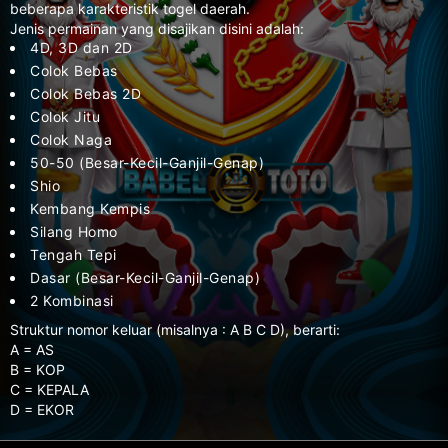
beberapa karakteristik togel daerah.
Jenis permainan yang disajikan disini adalah:
4D, 3D dan 2D
Colok Bebas
Colok Bebas 2D
Colok Jitu
Colok Naga
50-50 (Besar-Kecil-Ganjil-Genap)
Shio
Kembang Kempis
Silang Homo
Tengah Tepi
Dasar (Besar-Kecil-Ganjil-Genap)
2 Kombinasi
Struktur nomor keluar (misalnya : A B C D), berarti:
A = AS
B = KOP
C = KEPALA
D = EKOR